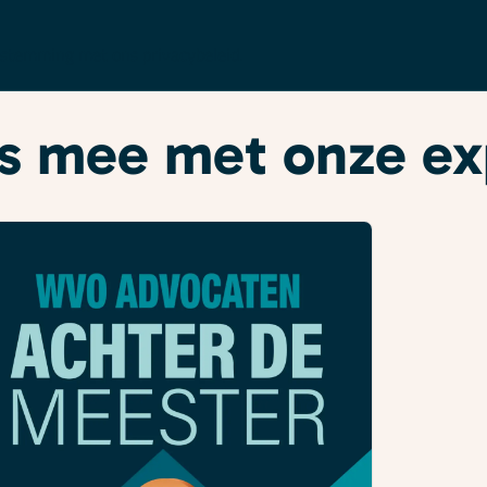
enstemming met ons
privacybeleid
.
ees mee met onze e