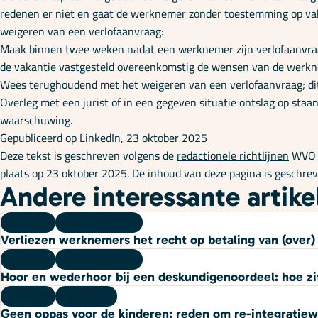
redenen er niet en gaat de werknemer zonder toestemming op vakan
weigeren van een verlofaanvraag:
Maak binnen twee weken nadat een werknemer zijn verlofaanvraag 
de vakantie vastgesteld overeenkomstig de wensen van de werk
Wees terughoudend met het weigeren van een verlofaanvraag; dit
Overleg met een jurist of in een gegeven situatie ontslag op staan
waarschuwing.
Gepubliceerd op LinkedIn,
23 oktober 2025
Deze tekst is geschreven volgens de
redactionele richtlijnen
WVO A
plaats op 23 oktober 2025. De inhoud van deze pagina is geschr
Andere interessante artike
Kennis
06 augustus 2026
Verliezen werknemers het recht op betaling van (over) u
Kennis
03 augustus 2026
Hoor en wederhoor bij een deskundigenoordeel: hoe zi
Kennis
27 juli 2026
Geen oppas voor de kinderen: reden om re-integratie