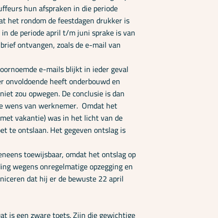
uffeurs hun afspraken in die periode
dat het rondom de feestdagen drukker is
n de periode april t/m juni sprake is van
p-brief ontvangen, zoals de e-mail van
ornoemde e-mails blijkt in ieder geval
ver onvoldoende heeft onderbouwd en
niet zou opwegen. De conclusie is dan
ig de wens van werknemer. Omdat het
met vakantie) was in het licht van de
t te ontslaan. Het gegeven ontslag is
eneens toewijsbaar, omdat het ontslag op
eding wegens onregelmatige opzegging en
iceren dat hij er de bewuste 22 april
t is een zware toets. Zijn die gewichtige