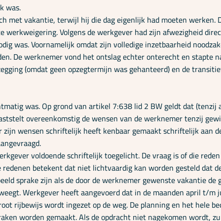
k was.
h met vakantie, terwijl hij die dag eigenlijk had moeten werken.
e werkweigering. Volgens de werkgever had zijn afwezigheid dire
d nodig was. Voornamelijk omdat zijn volledige inzetbaarheid noodz
den. De werknemer vond het ontslag echter onterecht en stapte n
zegging (omdat geen opzegtermijn was gehanteerd) en de transiti
tmatig was. Op grond van artikel 7:638 lid 2 BW geldt dat (tenzij
vaststelt overeenkomstig de wensen van de werknemer tenzij gewi
zijn wensen schriftelijk heeft kenbaar gemaakt schriftelijk aan
aangevraagd.
kgever voldoende schriftelijk toegelicht. De vraag is of die reden 
 redenen betekent dat niet lichtvaardig kan worden gesteld dat 
eld sprake zijn als de door de werknemer gewenste vakantie de ga
eegt. Werkgever heeft aangevoerd dat in de maanden april t/m ju
root rijbewijs wordt ingezet op de weg. De planning en het hele bed
ken worden gemaakt. Als de opdracht niet nagekomen wordt, zull