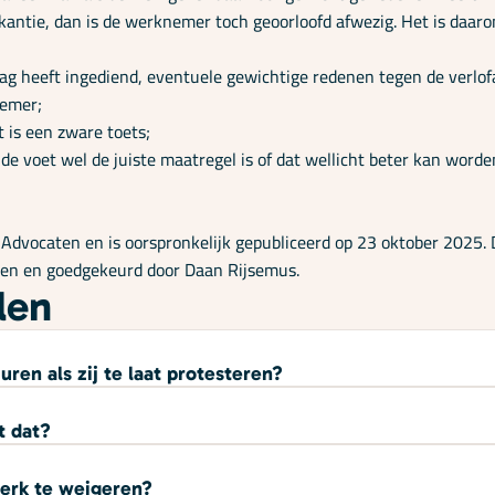
tie, dan is de werknemer toch geoorloofd afwezig. Het is daarom b
heeft ingediend, eventuele gewichtige redenen tegen de verlofaa
nemer;
 is een zware toets;
de voet wel de juiste maatregel is of dat wellicht beter kan worde
dvocaten en is oorspronkelijk gepubliceerd op 23 oktober 2025. D
even en goedgekeurd door Daan Rijsemus.
len
ren als zij te laat protesteren?
t dat?
werk te weigeren?