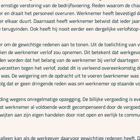
en ernstige verstoring van de bedrijfsvoering. Reden waarom de cha
oger en draait het personeel overuren. Werknemer heeft bevestigd 
 elkaar duurt. Daarnaast heeft werknemer betwist dat ieder jaar i
de terugvinden. Ook heeft hij nooit eerder een dergelijke verlofsto
om de gewichtige redenen aan te tonen. Uit de toelichting van vo
ndien de werknemer verlof zou opnemen. Dit betekent dat werkge
en worden dat het belang van de werknemer bij verlof daartegen 
 verzetten tegen het verlof, zodat dit is verleend overeenkomst
g was. De weigering om de opdracht uit te voeren (werknemer was 
volg dat er geen dringende reden was om werknemer op staande voe
ing wegens onregelmatige opzegging. De billijke vergoeding is ev
er dat werknemer al voldoende wordt gecompenseerd door de vergo
ijten aan zijn eigen handelen door niet open en eerlijk te commun
alleen kan als de werkgever daarvoor gewichtige redenen heeft. Da