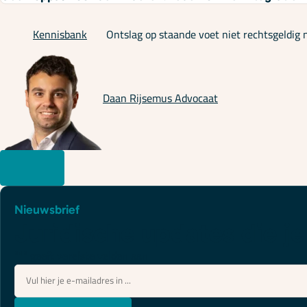
Kennisbank
Ontslag op staande voet niet rechtsgeldi
Daan Rijsemus
Advocaat
Nieuwsbrief
Juridische updates die je
"
*
" geeft vereiste velden aan
E-
mailadres
*