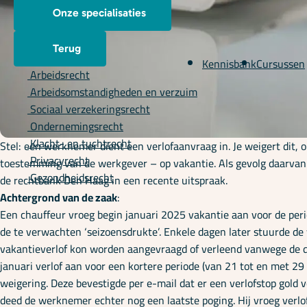
Onze specialisaties
Terug
Kennisbank
Cursussen
Arbeidsrecht
Arbeidsomstandigheden en verzuim
Sociaal verzekeringsrecht
Ondernemingsrecht
Klacht- en tuchtrecht
Stel: een werknemer dient een verlofaanvraag in. Je weigert dit
Privacyrecht
toestemming van de werkgever – op vakantie. Als gevolg daarvan o
Gezondheidsrecht
de rechtbank Den Haag in een recente uitspraak.
Achtergrond van de zaak
:
Een chauffeur vroeg begin januari 2025 vakantie aan voor de peri
de te verwachten ‘seizoensdrukte’. Enkele dagen later stuurde de
vakantieverlof kon worden aangevraagd of verleend vanwege de d
januari verlof aan voor een kortere periode (van 21 tot en met 29 
weigering. Deze bevestigde per e-mail dat er een verlofstop gold 
deed de werknemer echter nog een laatste poging. Hij vroeg verlof