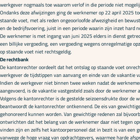
werkgever nogmaals toe waarom verlof in die periode niet mogelij
Ondanks deze afwijzingen ging de werknemer op 22 april 2025 toc
staande voet, met als reden ongeoorloofde afwezigheid en bewust
en de bedrijfsvoering, juist in een periode waarin zijn inzet har
De werknemer is met ingang van juni 2025 elders in dienst getre
een billijke vergoeding, een vergoeding wegens onregelmatige op
op staande voet niet rechtsgeldig.
De rechtbank
De kantonrechter oordeelt dat het ontslag op staande voet onrech
werkgever de tijdstippen van aanvang en einde van de vakantie 
Indien de werkgever niet binnen twee weken nadat de werknemer 
aangevoerd, is de vakantie vastgesteld zoals door de werknemer 
Volgens de kantonrechter is de gestelde seizoensdrukte door de wer
beantwoordt de kantonrechter ontkennend. De eis van gewichtige
gehonoreerd kunnen worden. Van gewichtige redenen zal bijvoorbe
ontwrichten dat het belang van de werknemer daar niet tegen opw
vinden zijn en zelfs het kantoorpersoneel dat in bezit is van een g
vanwege de hoge vraag van opdrachtgevers, waarmee harde afspra