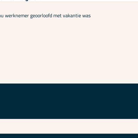
g nu werknemer geoorloofd met vakantie was
 wél begrijpt