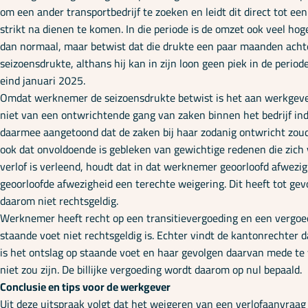
om een ander transportbedrijf te zoeken en leidt dit direct tot e
strikt na dienen te komen. In die periode is de omzet ook veel h
dan normaal, maar betwist dat die drukte een paar maanden achter
seizoensdrukte, althans hij kan in zijn loon geen piek in de perio
eind januari 2025.
Omdat werknemer de seizoensdrukte betwist is het aan werkgever 
niet van een ontwrichtende gang van zaken binnen het bedrijf i
daarmee aangetoond dat de zaken bij haar zodanig ontwricht zoud
ook dat onvoldoende is gebleken van gewichtige redenen die zich
verlof is verleend, houdt dat in dat werknemer geoorloofd afwezi
geoorloofde afwezigheid een terechte weigering. Dit heeft tot ge
daarom niet rechtsgeldig.
Werknemer heeft recht op een transitievergoeding en een vergoed
staande voet niet rechtsgeldig is. Echter vindt de kantonrecht
is het ontslag op staande voet en haar gevolgen daarvan mede te w
niet zou zijn. De billijke vergoeding wordt daarom op nul bepaald.
Conclusie en tips voor de werkgever
Uit deze uitspraak volgt dat het weigeren van een verlofaanvraag 