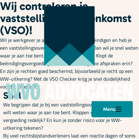
Wij controleren je
vaststellingsovereenkomst
(VSO)!
Wil je werkgever je arbeidsovereenkomst beëindigen en heb je
een vaststellingsovereenkomst ontvangen? Dan wil je snel weten
waar je aan toe bent. Is het voorstel redelijk? Klopt de
beëindigingsvergoeding? Staan alle belangrijke afspraken erin?
En zijn je rechten goed beschermd, bijvoorbeeld je recht op een
WW-uitkering? Met de VSO Checker krijg je snel duidelijkheid
voordat je tekent.
Snel
We begrijpen dat je bij een vaststellingsovereenkomst snel
Menu
wilt weten waar je aan toe bent. Kloppen de afspraken? Is de
vergoeding redelijk? En kun je zonder risico voor je WW-
uitkering tekenen?
Bij veel rechtsbijstandverleners laat een reactie dagen of soms
Plan een afspraak