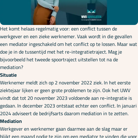
Onze specialisaties
Kennisbank
Het komt helaas regelmatig voor: een conflict tussen de
werkgever en een zieke werknemer. Vaak wordt in die gevallen
een mediator ingeschakeld om het conflict op te lossen. Maar wat
Cursussen
doe je in de tussentijd met het re-integratietraject. Mag je
bijvoorbeeld het tweede spoortraject uitstellen tot na de
mediation?
Podcasts
Situatie
Werknemer meldt zich op 2 november 2022 ziek. In het eerste
ziektejaar lijken er geen grote problemen te zijn. Ook het UWV
Over ons
vindt dat tot 20 november 2023 voldoende aan re-integratie is
gedaan. In december 2023 ontstaat echter een conflict. In januari
2024 adviseert de bedrijfsarts daarom mediation in te zetten.
Mediation
Werkgever en werknemer gaan daarmee aan de slag maar er
blijkt een maand nodig te zijn om een mediator te vinden die voor