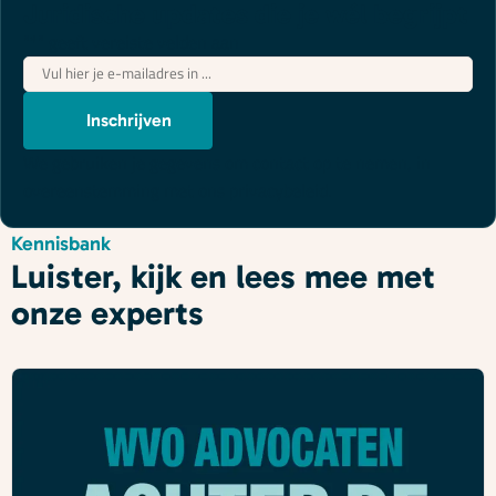
Juridische updates die je wél begrijpt
"
*
" geeft vereiste velden aan
E-
mailadres
*
Inschrijven
We gebruiken je gegevens om contact op te nemen, in
overeenstemming met ons
privacybeleid
.
Kennisbank
Luister, kijk en lees mee met
onze experts