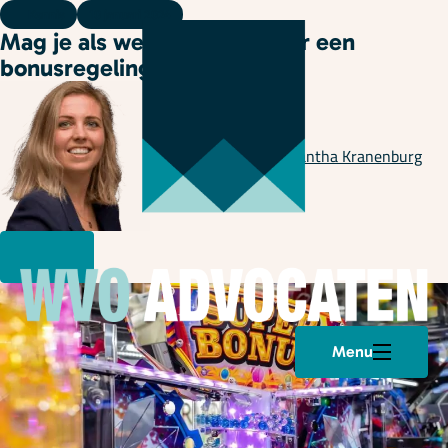
Kennis
10 januari 2024
Mag je als werkgever zomaar een
bonusregeling aanpassen?
Geschreven door
Samantha Kranenburg
Menu
Plan een afspraak