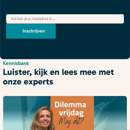
Juridische updates die je wél begrijpt
"
*
" geeft vereiste velden aan
E-
mailadres
*
Inschrijven
We gebruiken je gegevens om contact op te nemen, in
overeenstemming met ons
privacybeleid
.
Kennisbank
Luister, kijk en lees mee met
onze experts