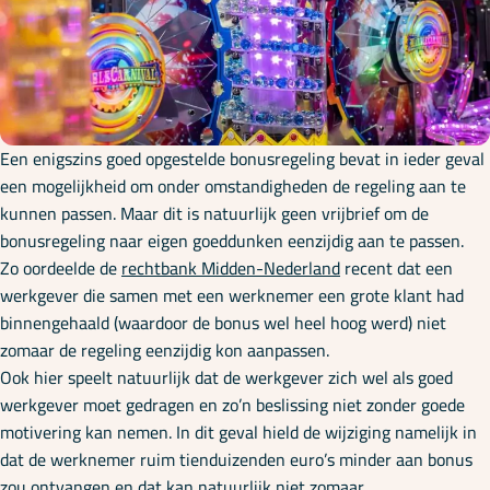
Onze specialisaties
Kennisbank
Een enigszins goed opgestelde bonusregeling bevat in ieder geval
Cursussen
een mogelijkheid om onder omstandigheden de regeling aan te
kunnen passen. Maar dit is natuurlijk geen vrijbrief om de
bonusregeling naar eigen goeddunken eenzijdig aan te passen.
Podcasts
Zo oordeelde de
rechtbank Midden-Nederland
recent dat een
werkgever die samen met een werknemer een grote klant had
binnengehaald (waardoor de bonus wel heel hoog werd) niet
Over ons
zomaar de regeling eenzijdig kon aanpassen.
Ook hier speelt natuurlijk dat de werkgever zich wel als goed
werkgever moet gedragen en zo’n beslissing niet zonder goede
motivering kan nemen. In dit geval hield de wijziging namelijk in
dat de werknemer ruim tienduizenden euro’s minder aan bonus
zou ontvangen en dat kan natuurlijk niet zomaar.