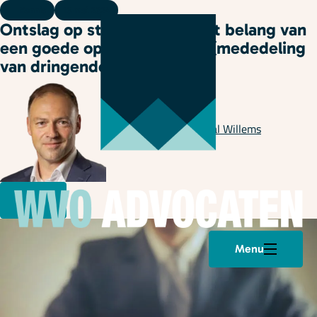
Kennis
16 mei 2024
Ontslag op staande voet: het belang van
een goede opzeggingsbrief (mededeling
van dringende reden)
Geschreven door
Pascal Willems
Menu
Plan een afspraak