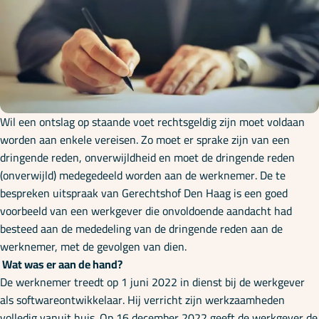
Onze specialisaties
Kennisbank
Cursussen
Wil een ontslag op staande voet rechtsgeldig zijn moet voldaan
worden aan enkele vereisen. Zo moet er sprake zijn van een
dringende reden, onverwijldheid en moet de dringende reden
Podcasts
(onverwijld) medegedeeld worden aan de werknemer. De te
bespreken uitspraak van Gerechtshof Den Haag is een goed
voorbeeld van een werkgever die onvoldoende aandacht had
Over ons
besteed aan de mededeling van de dringende reden aan de
werknemer, met de gevolgen van dien.
Wat was er aan de hand?
De werknemer treedt op 1 juni 2022 in dienst bij de werkgever
als softwareontwikkelaar. Hij verricht zijn werkzaamheden
volledig vanuit huis. Op 16 december 2022 geeft de werkgever de