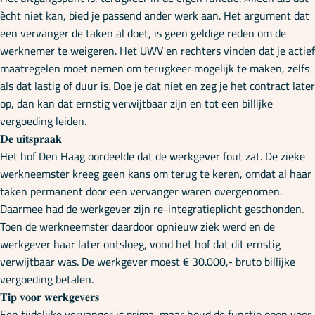
Onze specialisaties
ècht niet kan, bied je passend ander werk aan. Het argument dat
een vervanger de taken al doet, is geen geldige reden om de
werknemer te weigeren. Het UWV en rechters vinden dat je actief
Kennisbank
maatregelen moet nemen om terugkeer mogelijk te maken, zelfs
als dat lastig of duur is. Doe je dat niet en zeg je het contract later
op, dan kan dat ernstig verwijtbaar zijn en tot een billijke
Cursussen
vergoeding leiden.
𝐃𝐞 𝐮𝐢𝐭𝐬𝐩𝐫𝐚𝐚𝐤
Het hof Den Haag oordeelde dat de werkgever fout zat. De zieke
Podcasts
werkneemster kreeg geen kans om terug te keren, omdat al haar
taken permanent door een vervanger waren overgenomen.
Daarmee had de werkgever zijn re-integratieplicht geschonden.
Over ons
Toen de werkneemster daardoor opnieuw ziek werd en de
werkgever haar later ontsloeg, vond het hof dat dit ernstig
verwijtbaar was. De werkgever moest € 30.000,- bruto billijke
vergoeding betalen.
𝐓𝐢𝐩 𝐯𝐨𝐨𝐫 𝐰𝐞𝐫𝐤𝐠𝐞𝐯𝐞𝐫𝐬
Een tijdelijke vervanger is prima, maar houd de functie open voor