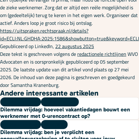
de zieke werknemer. Zorg dat er altijd een reële mogelijkheid is
om (gedeeltelijk) terug te keren in het eigen werk. Organiseer dat
actief. Anders loop je groot risico bij ontslag.
https://uitspraken.rechtspraak.nl/details?
id=ECLI:NL:GHDHA:2025:1586&showbutton=true&keyword=E
Gepubliceerd op LinkedIn,
22 augustus 2025
Deze tekst is geschreven volgens de
redactionele richtlijnen
WVO
Advocaten en is oorspronkelijk gepubliceerd op 05 september
2025. De laatste update van dit artikel vond plaats op 27 mei
2026. De inhoud van deze pagina is geschreven en goedgekeurd
door Samantha Kranenburg.
Andere interessante artikelen
Dilemma vrijdag
07 augustus 2026
Dilemma vrijdag: hoeveel vakantiedagen bouwt een
werknemer met 0-urencontract op?
Dilemma vrijdag
10 juli 2026
Dilemma vrijdag: ben je verplicht een
ongevallenverzekering af te sluiten voor jouw