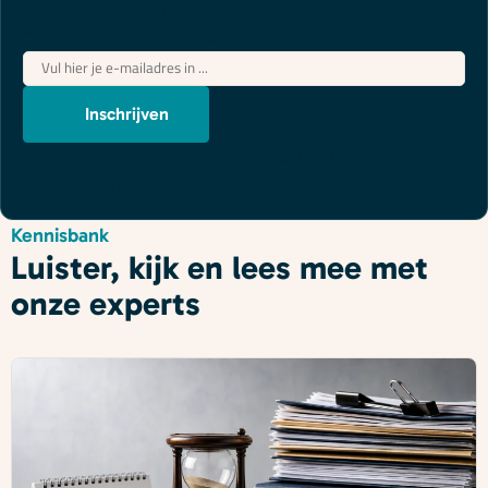
Juridische updates die je wél begrijpt
"
*
" geeft vereiste velden aan
E-
mailadres
*
Inschrijven
We gebruiken je gegevens om contact op te nemen, in
overeenstemming met ons
privacybeleid
.
Kennisbank
Luister, kijk en lees mee met
onze experts