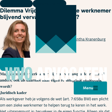
Dilemma vrijdag
05 september 2025
Dilemma Vrijdag 😎: een zieke werknemer
blijvend vervangen, mag dat?
Geschreven door
Samantha Kranenburg
𝐌𝐚𝐠 𝐣𝐞 𝐞𝐞𝐧 𝐳𝐢𝐞𝐤𝐞 𝐰𝐞𝐫𝐤𝐧𝐞𝐦𝐞𝐫 𝐛𝐥𝐢𝐣𝐯𝐞𝐧𝐝 𝐯𝐞𝐫𝐯𝐚𝐧𝐠𝐞𝐧 𝐝𝐨𝐨𝐫 𝐢𝐞𝐦𝐚𝐧𝐝
𝐚𝐧𝐝𝐞𝐫𝐬, 𝐨𝐨𝐤 𝐚𝐥𝐬 𝐝𝐚𝐚𝐫𝐦𝐞𝐞 𝐡𝐚𝐚𝐫 𝐞𝐢𝐠𝐞𝐧 𝐫𝐞-𝐢𝐧𝐭𝐞𝐠𝐫𝐚𝐭𝐢𝐞 𝐨𝐧𝐦𝐨𝐠𝐞𝐥𝐢𝐣𝐤
𝐰𝐨𝐫𝐝𝐭?
Menu
𝐉𝐮𝐫𝐢𝐝𝐢𝐬𝐜𝐡 𝐤𝐚𝐝𝐞𝐫
Als werkgever heb je volgens de wet (art. 7:658a BW) een plicht
om een zieke werknemer te helpen terug te keren in het werk.
Het uitgangspunt is: terugkeer in de eigen functie. Alleen als dat
Plan een afspraak