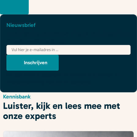
Nieuwsbrief
Juridische updates die je wél begrijpt
"
*
" geeft vereiste velden aan
E-
mailadres
*
Inschrijven
We gebruiken je gegevens om contact op te nemen, in
overeenstemming met ons
privacybeleid
.
Kennisbank
Luister, kijk en lees mee met
onze experts