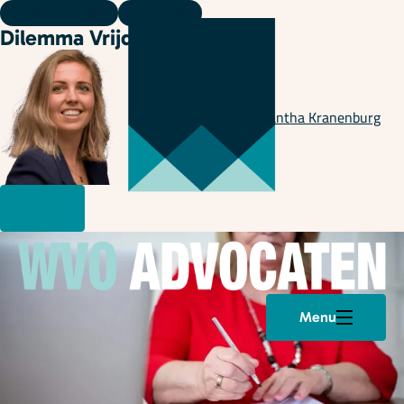
Dilemma vrijdag
30 mei 2025
Dilemma Vrijdag 😎
Geschreven door
Samantha Kranenburg
Menu
Plan een afspraak