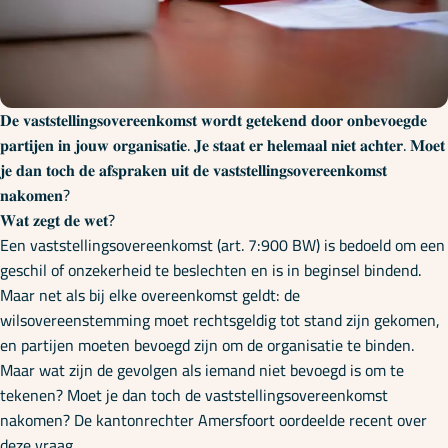
Onze specialisaties
Kennisbank
𝐃𝐞 𝐯𝐚𝐬𝐭𝐬𝐭𝐞𝐥𝐥𝐢𝐧𝐠𝐬𝐨𝐯𝐞𝐫𝐞𝐞𝐧𝐤𝐨𝐦𝐬𝐭 𝐰𝐨𝐫𝐝𝐭 𝐠𝐞𝐭𝐞𝐤𝐞𝐧𝐝 𝐝𝐨𝐨𝐫 𝐨𝐧𝐛𝐞𝐯𝐨𝐞𝐠𝐝𝐞
𝐩𝐚𝐫𝐭𝐢𝐣𝐞𝐧 𝐢𝐧 𝐣𝐨𝐮𝐰 𝐨𝐫𝐠𝐚𝐧𝐢𝐬𝐚𝐭𝐢𝐞. 𝐉𝐞 𝐬𝐭𝐚𝐚𝐭 𝐞𝐫 𝐡𝐞𝐥𝐞𝐦𝐚𝐚𝐥 𝐧𝐢𝐞𝐭 𝐚𝐜𝐡𝐭𝐞𝐫. 𝐌𝐨𝐞𝐭
Cursussen
𝐣𝐞 𝐝𝐚𝐧 𝐭𝐨𝐜𝐡 𝐝𝐞 𝐚𝐟𝐬𝐩𝐫𝐚𝐤𝐞𝐧 𝐮𝐢𝐭 𝐝𝐞 𝐯𝐚𝐬𝐭𝐬𝐭𝐞𝐥𝐥𝐢𝐧𝐠𝐬𝐨𝐯𝐞𝐫𝐞𝐞𝐧𝐤𝐨𝐦𝐬𝐭
𝐧𝐚𝐤𝐨𝐦𝐞𝐧?
𝐖𝐚𝐭 𝐳𝐞𝐠𝐭 𝐝𝐞 𝐰𝐞𝐭?
Podcasts
Een vaststellingsovereenkomst (art. 7:900 BW) is bedoeld om een
geschil of onzekerheid te beslechten en is in beginsel bindend.
Maar net als bij elke overeenkomst geldt: de
Over ons
wilsovereenstemming moet rechtsgeldig tot stand zijn gekomen,
en partijen moeten bevoegd zijn om de organisatie te binden.
Maar wat zijn de gevolgen als iemand niet bevoegd is om te
tekenen? Moet je dan toch de vaststellingsovereenkomst
nakomen? De kantonrechter Amersfoort oordeelde recent over
deze vraag.