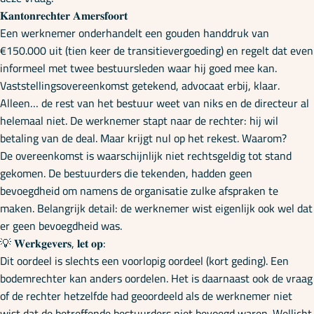
𝐊𝐚𝐧𝐭𝐨𝐧𝐫𝐞𝐜𝐡𝐭𝐞𝐫 𝐀𝐦𝐞𝐫𝐬𝐟𝐨𝐨𝐫𝐭
Een werknemer onderhandelt een gouden handdruk van
€150.000 uit (tien keer de transitievergoeding) en regelt dat even
informeel met twee bestuursleden waar hij goed mee kan.
Vaststellingsovereenkomst getekend, advocaat erbij, klaar.
Alleen… de rest van het bestuur weet van niks en de directeur al
helemaal niet. De werknemer stapt naar de rechter: hij wil
betaling van de deal. Maar krijgt nul op het rekest. Waarom?
De overeenkomst is waarschijnlijk niet rechtsgeldig tot stand
gekomen. De bestuurders die tekenden, hadden geen
bevoegdheid om namens de organisatie zulke afspraken te
maken. Belangrijk detail: de werknemer wist eigenlijk ook wel dat
er geen bevoegdheid was.
💡 𝐖𝐞𝐫𝐤𝐠𝐞𝐯𝐞𝐫𝐬, 𝐥𝐞𝐭 𝐨𝐩:
Dit oordeel is slechts een voorlopig oordeel (kort geding). Een
bodemrechter kan anders oordelen. Het is daarnaast ook de vraag
of de rechter hetzelfde had geoordeeld als de werknemer niet
wist dat de betreffende bestuurders niet bevoegd waren. Wellicht