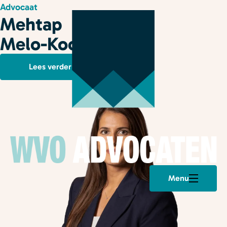
Advocaat
Mehtap
Melo-Kocyigit
Lees verder
Menu
Plan een afspraak