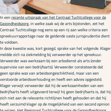
Onze specialisaties
In een
recente uitspraak van het Centraal Tuchtcollege voor de
Kennisbank
Gezondheidszorg
, in welke zaak wij de arts bijstonden, zet het
Centraal Tuchtcollege nog eens op een rij aan welke criteria een
spreekuurrapportage naar de geldende vaste jurisprudentie dient
Cursussen
te voldoen.
In deze kwestie was, kort gezegd, sprake van het volgende. Klager
meldde zich na ziekmelding bij verweerder op het spreekuur.
Podcasts
Verweerder was werkzaam bij een arbodienst als arts (onder
supervisie van een bedrijfsarts). Verweerder constateerde dat
geen sprake was van arbeidsongeschiktheid, maar van een
Over ons
verstoorde arbeidsverhouding en heeft een advies opgesteld.
Klager verwijt verweerder dat hij de werkzaamheden van een
bedrijfsarts heeft uitgevoerd terwijl hij geen bedrijfsarts is, dat hij
zich niet aan de relevante richtlijnen heeft gehouden en dat hij
heeft verzuimd klager op de mogelijkheid van een second opinion
te wijzen. Het
Regionaal Tuchtcollege voor de Gezondheidszorg