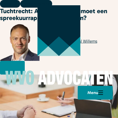
Kennis
10 augustus 2020
Tuchtrecht: Aan welke eisen moet een
spreekuurrapportage voldoen?
Geschreven door
Pascal Willems
Menu
Plan een afspraak