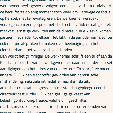
Onze specialisaties
werknemer heeft gewerkt volgens een opbouwschema, adviseert
de bedrijfsarts op enig moment toch weer om, vanwege de focus
op herstel, niet te re-integreren. De werknemer verzoekt
Kennisbank
vervolgens om een gesprek met de directeur. Tijdens dat gesprek
maakt zij ernstige verwijten aan de directeur. In elk geval komen
partijen niet nader tot elkaar. Het lukt in de periode hierna echter
Cursussen
ook niet om afspraken te maken over beëindiging van het
dienstverband met wederzijds goedvinden.
Dan wordt het grimmiger. De werknemer schrijft een brief aan de
Podcasts
Raad van Toezicht van de werkgever, met daarin meerdere (forse)
aantijgingen aan het adres van de directeur. Zo schrijft ze onder
andere: “(…) Ik ben slachtoffer geworden van narcistische
Over ons
mishandeling, seksuele intimidatie, machtsmisbruik,
arbeidsdiscriminatie, agressie en misstanden gepleegd door de
directeur/bestuurder (…) Ik ben getuige geweest van
belastingontduiking, fraude, valsheid in geschrifte,
machtsmisbruik, seksuele intimidatie en het ontvreemden van
goederen en middelen over een lange periode door de