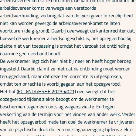
arbeidsovereenkomst te ontbinden. De kantonrechter ontbindt de
arbeidsovereenkomst vanwege een verstoorde
arbeidsverhouding, zodanig dat van de werkgever in redelijkheid
niet kan worden gevergd de arbeidsovereenkomst te laten
voortduren (de g-grond). Daarbij overweegt de kantonrechter dat,
hoewel de werknemer arbeidsongeschikt is, het opzegverbod bij
ziekte niet van toepassing is omdat het verzoek tot ontbinding
daarmee geen verband houdt.
De werknemer legt zich hier niet bij neer en heeft hoger beroep
ingesteld. Daarbij claimt ze niet dat de ontbinding moet worden
teruggedraaid, maar dat deze ten onrechte is uitgesproken,
omdat ten onrechte is voorbijgegaan aan het opzegverbod.
Het hof
(ECLI:NL:GHSHE:2023:4021)
overweegt dat het
opzegverbod tijdens ziekte beoogt om de werknemer te
beschermen tegen een ontslag wegens ziekte. En tegen
verkorting van de termijn voor het vinden van ander werk. Verder
heeft het opzegverbod mede ten doel de werknemer te vrijwaren
van de psychische druk die een ontslagaanzegging tijdens ziekte