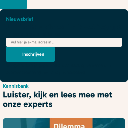
Nieuwsbrief
Juridische updates die je wél begrijpt
"
*
" geeft vereiste velden aan
E-
mailadres
*
Inschrijven
We gebruiken je gegevens om contact op te nemen, in
overeenstemming met ons
privacybeleid
.
Kennisbank
Luister, kijk en lees mee met
onze experts