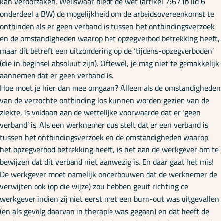
kan veroorzaken. Weliswaar biedt de wet (artikel 7:671b lid 6
onderdeel a BW) de mogelijkheid om de arbeidsovereenkomst te
ontbinden als er geen verband is tussen het ontbindingsverzoek
en de omstandigheden waarop het opzegverbod betrekking heeft,
maar dit betreft een uitzondering op de ‘tijdens-opzegverboden’
(die in beginsel absoluut zijn). Oftewel, je mag niet te gemakkelijk
aannemen dat er geen verband is.
Hoe moet je hier dan mee omgaan? Alleen als de omstandigheden
van de verzochte ontbinding los kunnen worden gezien van de
ziekte, is voldaan aan de wettelijke voorwaarde dat er ‘geen
verband’ is. Als een werknemer dus stelt dat er een verband is
tussen het ontbindingsverzoek en de omstandigheden waarop
het opzegverbod betrekking heeft, is het aan de werkgever om te
bewijzen dat dit verband niet aanwezig is. En daar gaat het mis!
De werkgever moet namelijk onderbouwen dat de werknemer de
verwijten ook (op die wijze) zou hebben geuit richting de
werkgever indien zij niet eerst met een burn-out was uitgevallen
(en als gevolg daarvan in therapie was gegaan) en dat heeft de