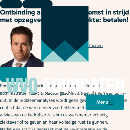
Kennis
11 januari 2024
Ontbinding arbeidsovereenkomst in strijd
met opzegverbod tijdens ziekte: betalen!
Geschreven door
Leon Toonen
Een werknemer, werkzaam als coördinator financiële
administratie, raakt arbeidsongeschikt als gevolg van een burn-
out. In de probleemanalyses wordt geen gewag gemaakt van een
Menu
conflict dat de werknemer zou hebben met de directeur. Het
advies van de bedrijfsarts is om de werknemer volledig
ziekteverlof te geven en haar volledige rust te gunnen.
Nadat een start is gemaakt met de re-integratie en de
Plan een afspraak