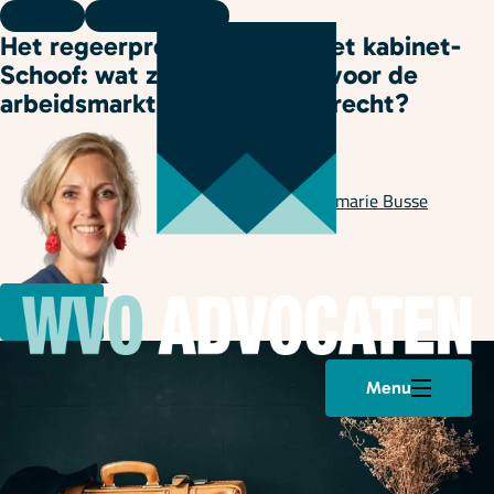
Kennis
19 september 2024
Het regeerprogramma van het kabinet-
Schoof: wat zijn de plannen voor de
arbeidsmarkt en het arbeidsrecht?
Geschreven door
Annemarie Busse
Menu
Plan een afspraak