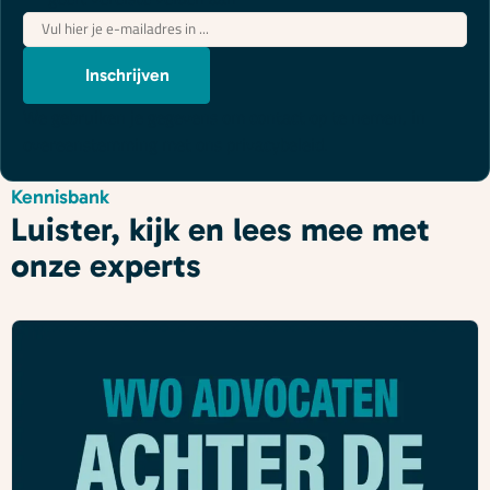
E-
mailadres
*
Inschrijven
We gebruiken je gegevens om contact op te nemen, in
overeenstemming met ons
privacybeleid
.
Kennisbank
Luister, kijk en lees mee met
onze experts