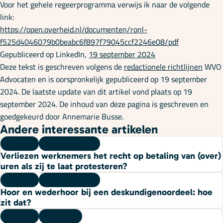
Voor het gehele regeerprogramma verwijs ik naar de volgende
link:
https://open.overheid.nl/documenten/ronl-
f525d4046079b0beabc6f897f79045ccf2246e08/pdf
Gepubliceerd op LinkedIn,
19 september 2024
Deze tekst is geschreven volgens de
redactionele richtlijnen
WVO
Advocaten en is oorspronkelijk gepubliceerd op 19 september
2024. De laatste update van dit artikel vond plaats op 19
september 2024. De inhoud van deze pagina is geschreven en
goedgekeurd door Annemarie Busse.
Andere interessante artikelen
Kennis
06 augustus 2026
Verliezen werknemers het recht op betaling van (over)
uren als zij te laat protesteren?
Kennis
03 augustus 2026
Hoor en wederhoor bij een deskundigenoordeel: hoe
zit dat?
Kennis
27 juli 2026