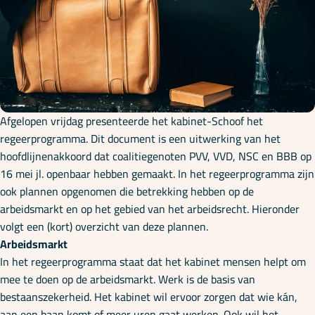
Onze specialisaties
Kennisbank
Cursussen
Afgelopen vrijdag presenteerde het kabinet-Schoof het
regeerprogramma. Dit document is een uitwerking van het
hoofdlijnenakkoord dat coalitiegenoten PVV, VVD, NSC en BBB op
Podcasts
16 mei jl. openbaar hebben gemaakt. In het regeerprogramma zijn
ook plannen opgenomen die betrekking hebben op de
arbeidsmarkt en op het gebied van het arbeidsrecht. Hieronder
Over ons
volgt een (kort) overzicht van deze plannen.
Arbeidsmarkt
In het regeerprogramma staat dat het kabinet mensen helpt om
mee te doen op de arbeidsmarkt. Werk is de basis van
bestaanszekerheid. Het kabinet wil ervoor zorgen dat wie kán,
aan een baan komt of meer uren gaat werken. Ook wil het