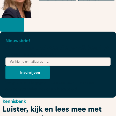
Nieuwsbrief
Juridische updates die je wél begrijpt
"
*
" geeft vereiste velden aan
E-
mailadres
*
Inschrijven
We gebruiken je gegevens om contact op te nemen, in
overeenstemming met ons
privacybeleid
.
Kennisbank
Luister, kijk en lees mee met