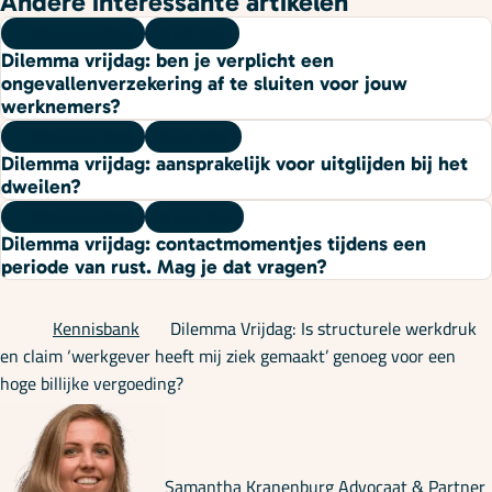
Andere interessante artikelen
Dilemma vrijdag
10 juli 2026
Dilemma vrijdag: ben je verplicht een
ongevallenverzekering af te sluiten voor jouw
werknemers?
Dilemma vrijdag
03 juli 2026
Dilemma vrijdag: aansprakelijk voor uitglijden bij het
dweilen?
Dilemma vrijdag
19 juni 2026
Dilemma vrijdag: contactmomentjes tijdens een
periode van rust. Mag je dat vragen?
Kennisbank
Dilemma Vrijdag: Is structurele werkdruk
en claim ‘werkgever heeft mij ziek gemaakt’ genoeg voor een
hoge billijke vergoeding?
Samantha Kranenburg
Advocaat & Partner