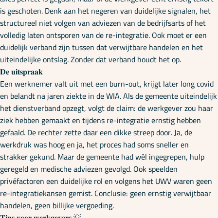
is geschoten. Denk aan het negeren van duidelijke signalen, het
structureel niet volgen van adviezen van de bedrijfsarts of het
volledig laten ontsporen van de re-integratie. Ook moet er een
duidelijk verband zijn tussen dat verwijtbare handelen en het
uiteindelijke ontslag. Zonder dat verband houdt het op.
𝐃𝐞 𝐮𝐢𝐭𝐬𝐩𝐫𝐚𝐚𝐤
Een werknemer valt uit met een burn-out, krijgt later long covid
en belandt na jaren ziekte in de WIA. Als de gemeente uiteindelijk
het dienstverband opzegt, volgt de claim: de werkgever zou haar
ziek hebben gemaakt en tijdens re-integratie ernstig hebben
gefaald. De rechter zette daar een dikke streep door. Ja, de
werkdruk was hoog en ja, het proces had soms sneller en
strakker gekund. Maar de gemeente had wèl ingegrepen, hulp
geregeld en medische adviezen gevolgd. Ook speelden
privéfactoren een duidelijke rol en volgens het UWV waren geen
re-integratiekansen gemist. Conclusie: geen ernstig verwijtbaar
handelen, geen billijke vergoeding.
𝐓𝐢𝐩𝐬 𝐯𝐨𝐨𝐫 𝐰𝐞𝐫𝐤𝐠𝐞𝐯𝐞𝐫𝐬 💡