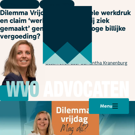
Dilemma vrijdag
06 februari 2026
Dilemma Vrijdag: Is structurele werkdruk
en claim ‘werkgever heeft mij ziek
gemaakt’ genoeg voor een hoge billijke
vergoeding?
Geschreven door
Samantha Kranenburg
Menu
Plan een afspraak