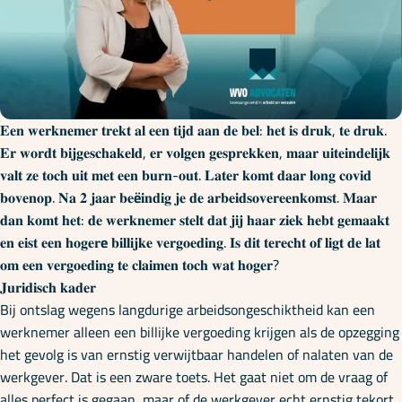
Onze specialisaties
Kennisbank
𝐄𝐞𝐧 𝐰𝐞𝐫𝐤𝐧𝐞𝐦𝐞𝐫 𝐭𝐫𝐞𝐤𝐭 𝐚𝐥 𝐞𝐞𝐧 𝐭𝐢𝐣𝐝 𝐚𝐚𝐧 𝐝𝐞 𝐛𝐞𝐥: 𝐡𝐞𝐭 𝐢𝐬 𝐝𝐫𝐮𝐤, 𝐭𝐞 𝐝𝐫𝐮𝐤.
Cursussen
𝐄𝐫 𝐰𝐨𝐫𝐝𝐭 𝐛𝐢𝐣𝐠𝐞𝐬𝐜𝐡𝐚𝐤𝐞𝐥𝐝, 𝐞𝐫 𝐯𝐨𝐥𝐠𝐞𝐧 𝐠𝐞𝐬𝐩𝐫𝐞𝐤𝐤𝐞𝐧, 𝐦𝐚𝐚𝐫 𝐮𝐢𝐭𝐞𝐢𝐧𝐝𝐞𝐥𝐢𝐣𝐤
𝐯𝐚𝐥𝐭 𝐳𝐞 𝐭𝐨𝐜𝐡 𝐮𝐢𝐭 𝐦𝐞𝐭 𝐞𝐞𝐧 𝐛𝐮𝐫𝐧-𝐨𝐮𝐭. 𝐋𝐚𝐭𝐞𝐫 𝐤𝐨𝐦𝐭 𝐝𝐚𝐚𝐫 𝐥𝐨𝐧𝐠 𝐜𝐨𝐯𝐢𝐝
𝐛𝐨𝐯𝐞𝐧𝐨𝐩. 𝐍𝐚 𝟐 𝐣𝐚𝐚𝐫 𝐛𝐞
ë
𝐢𝐧𝐝𝐢𝐠 𝐣𝐞 𝐝𝐞 𝐚𝐫𝐛𝐞𝐢𝐝𝐬𝐨𝐯𝐞𝐫𝐞𝐞𝐧𝐤𝐨𝐦𝐬𝐭. 𝐌𝐚𝐚𝐫
Podcasts
𝐝𝐚𝐧 𝐤𝐨𝐦𝐭 𝐡𝐞𝐭: 𝐝𝐞 𝐰𝐞𝐫𝐤𝐧𝐞𝐦𝐞𝐫 𝐬𝐭𝐞𝐥𝐭 𝐝𝐚𝐭 𝐣𝐢𝐣 𝐡𝐚𝐚𝐫 𝐳𝐢𝐞𝐤 𝐡𝐞𝐛𝐭 𝐠𝐞𝐦𝐚𝐚𝐤𝐭
𝐞𝐧 𝐞𝐢𝐬𝐭 𝐞𝐞𝐧 𝐡𝐨𝐠𝐞𝐫
e
𝐛𝐢𝐥𝐥𝐢𝐣𝐤𝐞 𝐯𝐞𝐫𝐠𝐨𝐞𝐝𝐢𝐧𝐠. 𝐈𝐬 𝐝𝐢𝐭 𝐭𝐞𝐫𝐞𝐜𝐡𝐭 𝐨𝐟 𝐥𝐢𝐠𝐭 𝐝𝐞 𝐥𝐚𝐭
𝐨𝐦 𝐞𝐞𝐧 𝐯𝐞𝐫𝐠𝐨𝐞𝐝𝐢𝐧𝐠 𝐭𝐞 𝐜𝐥𝐚𝐢𝐦𝐞𝐧 𝐭𝐨𝐜𝐡 𝐰𝐚𝐭 𝐡𝐨𝐠𝐞𝐫?
Over ons
𝐉𝐮𝐫𝐢𝐝𝐢𝐬𝐜𝐡 𝐤𝐚𝐝𝐞𝐫
Bij ontslag wegens langdurige arbeidsongeschiktheid kan een
werknemer alleen een billijke vergoeding krijgen als de opzegging
het gevolg is van ernstig verwijtbaar handelen of nalaten van de
werkgever. Dat is een zware toets. Het gaat niet om de vraag of
alles perfect is gegaan, maar of de werkgever echt ernstig tekort