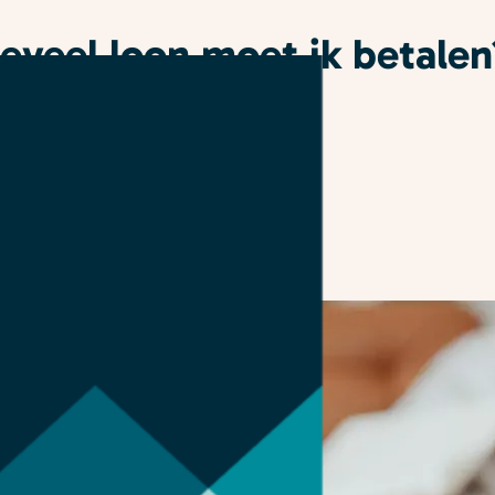
eveel loon moet ik betalen