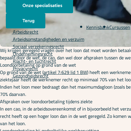
Onze specialisaties
Terug
Kennisbank
Cursussen
Arbeidsrecht
Arbeidsomstandigheden en verzuim
Sociaal verzekeringsrecht
Wij krijgen geregeld vragen over het loon dat moet worden betaal
Ondernemingsrecht
bepaald door de wet, de cao, dan wel door afspraken tussen de w
Klacht- en tuchtrecht
Loondoorbetaling op grond van de wet
Privacyrecht
Op grond van de wet (
artikel 7:629 lid 1 BW
) heeft een werknemer
Gezondheidsrecht
ziektejaar heeft de werknemer recht op minimaal 70% van het loon
Indien het loon meer bedraagt dan het maximumdagloon (zoals bep
70% daarvan.
Afspraken over loondoorbetaling tijdens ziekte
In een cao, in de arbeidsovereenkomst of in bijvoorbeeld het v
recht heeft op een hoger loon dan in de wet geregeld. Zo komen w
van het loon.
Loondoorbetaling bij gedeeltelijke werkhervatting