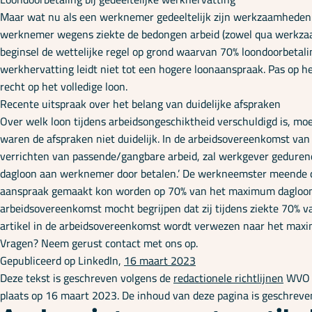
Maar wat nu als een werknemer gedeeltelijk zijn werkzaamheden he
werknemer wegens ziekte de bedongen arbeid (zowel qua werkzaamhe
beginsel de wettelijke regel op grond waarvan 70% loondoorbetalin
werkhervatting leidt niet tot een hogere loonaanspraak. Pas op
recht op het volledige loon.
Recente uitspraak over het belang van duidelijke afspraken
Over welk loon tijdens arbeidsongeschiktheid verschuldigd is, moe
waren de afspraken niet duidelijk. In de arbeidsovereenkomst van 
verrichten van passende/gangbare arbeid, zal werkgever geduren
dagloon aan werknemer door betalen
.’ De werkneemster meende d
aanspraak gemaakt kon worden op 70% van het maximum dagloon. U
arbeidsovereenkomst mocht begrijpen dat zij tijdens ziekte 70% va
artikel in de arbeidsovereenkomst wordt verwezen naar het max
Vragen? Neem gerust contact met ons op.
Gepubliceerd op LinkedIn,
16 maart 2023
Deze tekst is geschreven volgens de
redactionele richtlijnen
WVO A
plaats op 16 maart 2023. De inhoud van deze pagina is geschreve