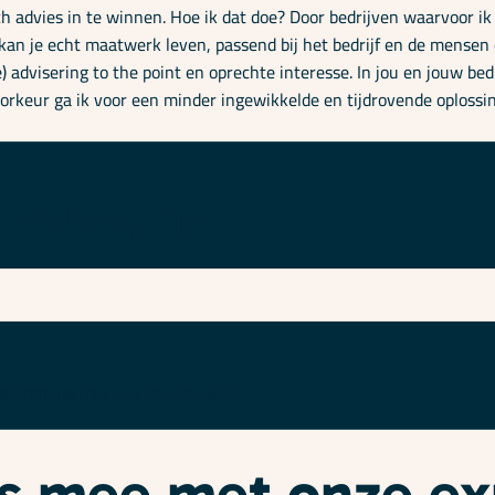
ch advies in te winnen. Hoe ik dat doe? Door bedrijven waarvoor ik
 kan je echt maatwerk leven, passend bij het bedrijf en de mensen 
e) advisering to the point en oprechte interesse. In jou en jouw be
orkeur ga ik voor een minder ingewikkelde en tijdrovende oplossin
 wél begrijpt
enstemming met ons
privacybeleid
.
ees mee met onze e