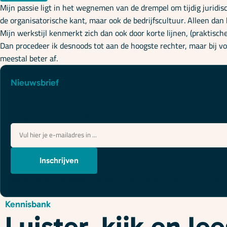
Mijn passie ligt in het wegnemen van de drempel om tijdig juridis
de organisatorische kant, maar ook de bedrijfscultuur. Alleen dan
Mijn werkstijl kenmerkt zich dan ook door korte lijnen, (praktisch
Dan procedeer ik desnoods tot aan de hoogste rechter, maar bij vo
meestal beter af.
Nieuwsbrief
Juridische updates die je
"
*
" geeft vereiste velden aan
E-
mailadres
*
Inschrijven
We gebruiken je gegevens om contact op te nemen, in overe
Kennisbank
Luister, kijk en l