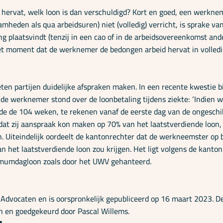
rvat, welk loon is dan verschuldigd? Kort en goed, een werknemer
den als qua arbeidsuren) niet (volledig) verricht, is sprake van
g plaatsvindt (tenzij in een cao of in de arbeidsovereenkomst and
 het moment dat de werknemer de bedongen arbeid hervat in volle
ten partijen duidelijke afspraken maken. In een recente kwestie b
de werknemer stond over de loonbetaling tijdens ziekte: ‘
Indien w
de de 104 weken, te rekenen vanaf de eerste dag van de ongeschi
at zij aanspraak kon maken op 70% van het laatstverdiende loon, 
iteindelijk oordeelt de kantonrechter dat de werkneemster op ba
n het laatstverdiende loon zou krijgen. Het ligt volgens de kanton
imumdagloon zoals door het UWV gehanteerd.
dvocaten en is oorspronkelijk gepubliceerd op 16 maart 2023. De 
n en goedgekeurd door Pascal Willems.