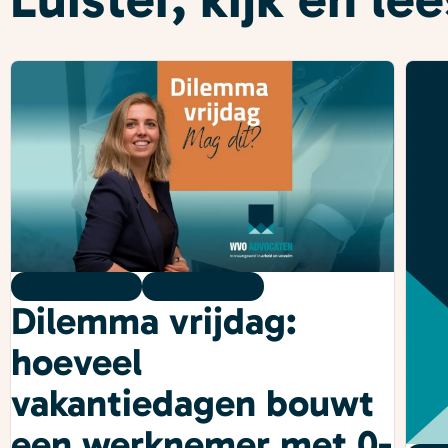
Dilemma vrijdag
07 augustus 2026
Dilemma vrijdag:
hoeveel
vakantiedagen bouwt
een werknemer met 0-