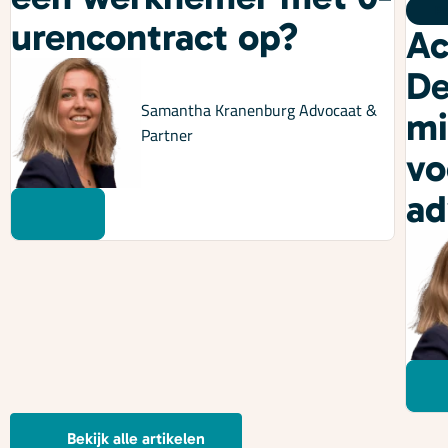
Po
urencontract op?
Ac
De
Samantha Kranenburg
Advocaat &
mi
Partner
vo
ad
Bekijk alle artikelen