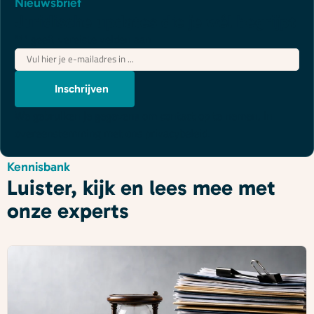
Nieuwsbrief
Juridische updates die je wél begrijpt
"
*
" geeft vereiste velden aan
E-
mailadres
*
Inschrijven
We gebruiken je gegevens om contact op te nemen, in
overeenstemming met ons
privacybeleid
.
Kennisbank
Luister, kijk en lees mee met
onze experts