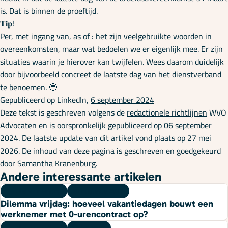
Onze specialisaties
is. Dat is binnen de proeftijd.
𝐓𝐢𝐩!
Per, met ingang van, as of : het zijn veelgebruikte woorden in
Kennisbank
overeenkomsten, maar wat bedoelen we er eigenlijk mee. Er zijn
situaties waarin je hierover kan twijfelen. Wees daarom duidelijk
door bijvoorbeeld concreet de laatste dag van het dienstverband
Cursussen
te benoemen. 🤓
Gepubliceerd op LinkedIn,
6 september 2024
Deze tekst is geschreven volgens de
redactionele richtlijnen
WVO
Podcasts
Advocaten en is oorspronkelijk gepubliceerd op 06 september
2024. De laatste update van dit artikel vond plaats op 27 mei
2026. De inhoud van deze pagina is geschreven en goedgekeurd
Over ons
door Samantha Kranenburg.
Andere interessante artikelen
Dilemma vrijdag
07 augustus 2026
Dilemma vrijdag: hoeveel vakantiedagen bouwt een
werknemer met 0-urencontract op?