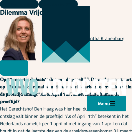
Dilemma vrijdag
06 september 2024
Dilemma Vrijdag 😎
Geschreven door
Samantha Kranenburg
𝐎𝐩 31 𝐦𝐚𝐚𝐫𝐭 𝐢𝐬 𝐝𝐞 𝐥𝐚𝐚𝐭𝐬𝐭𝐞 𝐝𝐚𝐠 𝐯𝐚𝐧 𝐝𝐞 𝐩𝐫𝐨𝐞𝐟𝐭𝐢𝐣𝐝. 𝐃𝐞 𝐰𝐞𝐫𝐤𝐠𝐞𝐯𝐞𝐫 𝐬𝐭𝐮𝐮𝐫𝐭
𝐨𝐩 10 𝐦𝐚𝐚𝐫𝐭 𝐞𝐞𝐧 𝐞-𝐦𝐚𝐢𝐥 𝐰𝐚𝐚𝐫𝐢𝐧 𝐬𝐭𝐚𝐚𝐭 𝐝𝐚𝐭 𝐝𝐞 𝐚𝐫𝐛𝐞𝐢𝐝𝐬𝐨𝐯𝐞𝐫𝐞𝐞𝐧𝐤𝐨𝐦𝐬𝐭 𝐢𝐧
𝐝𝐞 𝐩𝐫𝐨𝐞𝐟𝐭𝐢𝐣𝐝 𝐞𝐢𝐧𝐝𝐢𝐠𝐭 “𝐀𝐬 𝐨𝐟 𝐀𝐩𝐫𝐢𝐥 1𝐭𝐡”. 𝐈𝐬 𝐡𝐞𝐭 𝐨𝐧𝐭𝐬𝐥𝐚𝐠 𝐛𝐢𝐧𝐧𝐞𝐧 𝐝𝐞
𝐩𝐫𝐨𝐞𝐟𝐭𝐢𝐣𝐝?
Menu
Het Gerechtshof Den Haag was hier heel duidelijk over: ja!
Het
ontslag valt binnen de proeftijd. “As of April 1th” betekent in het
Nederlands namelijk per 1 april of met ingang van 1 april en dat
houdt in dat de laatste dag van de arbeidsovereenkomst 31 maart
Plan een afspraak