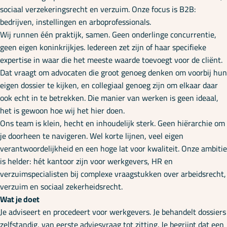
Onze specialisaties
sociaal verzekeringsrecht en verzuim. Onze focus is B2B:
bedrijven, instellingen en arboprofessionals.
Wij runnen één praktijk, samen. Geen onderlinge concurrentie,
Kennisbank
geen eigen koninkrijkjes. Iedereen zet zijn of haar specifieke
expertise in waar die het meeste waarde toevoegt voor de cliënt.
Dat vraagt om advocaten die groot genoeg denken om voorbij hun
Cursussen
eigen dossier te kijken, en collegiaal genoeg zijn om elkaar daar
ook echt in te betrekken. Die manier van werken is geen ideaal,
het is gewoon hoe wij het hier doen.
Podcasts
Ons team is klein, hecht en inhoudelijk sterk. Geen hiërarchie om
je doorheen te navigeren. Wel korte lijnen, veel eigen
verantwoordelijkheid en een hoge lat voor kwaliteit. Onze ambitie
Over ons
is helder: hét kantoor zijn voor werkgevers, HR en
verzuimspecialisten bij complexe vraagstukken over arbeidsrecht,
verzuim en sociaal zekerheidsrecht.
Wat je doet
Je adviseert en procedeert voor werkgevers. Je behandelt dossiers
zelfstandig, van eerste adviesvraag tot zitting. Je begrijpt dat een