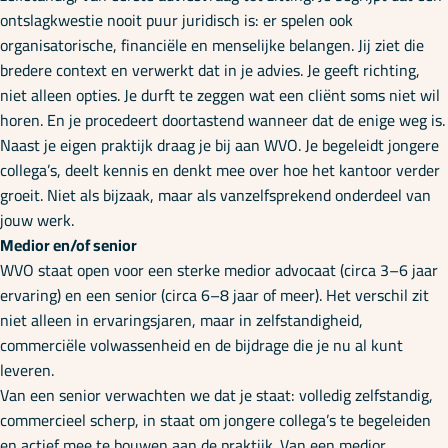
ontslagkwestie nooit puur juridisch is: er spelen ook
organisatorische, financiële en menselijke belangen. Jij ziet die
bredere context en verwerkt dat in je advies. Je geeft richting,
niet alleen opties. Je durft te zeggen wat een cliënt soms niet wil
horen. En je procedeert doortastend wanneer dat de enige weg is.
Naast je eigen praktijk draag je bij aan WVO. Je begeleidt jongere
collega’s, deelt kennis en denkt mee over hoe het kantoor verder
groeit. Niet als bijzaak, maar als vanzelfsprekend onderdeel van
jouw werk.
Medior en/of senior
WVO staat open voor een sterke medior advocaat (circa 3–6 jaar
ervaring) en een senior (circa 6–8 jaar of meer). Het verschil zit
niet alleen in ervaringsjaren, maar in zelfstandigheid,
commerciële volwassenheid en de bijdrage die je nu al kunt
leveren.
Van een senior verwachten we dat je staat: volledig zelfstandig,
commercieel scherp, in staat om jongere collega’s te begeleiden
en actief mee te bouwen aan de praktijk. Van een medior