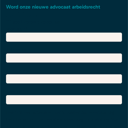
Word onze nieuwe advocaat arbeidsrecht
Solliciteren
"
*
" geeft vereiste velden aan
Voornaam
*
Achternaam
*
E-mailadres
*
Telefoon
*
Beschrijf een arbeidsrechtelijk dossier dat je zelfstandig
hebt behandeld: van eerste adviesvraag tot afsluiting. Wat
was de uitdaging, welke keuzes heb jij gemaakt en wat was