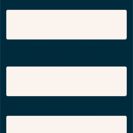
het resultaat?
*
Hoe zou je beste vriend of vriendin je als persoon
beschrijven? Wat vinden zij je beste eigenschappen en de
meest irritante eigenschappen?
*
Waar wil je over 3 jaar staan en welke bijdrage lever jij in
die periode aan het kantoor waar je werkt?
*