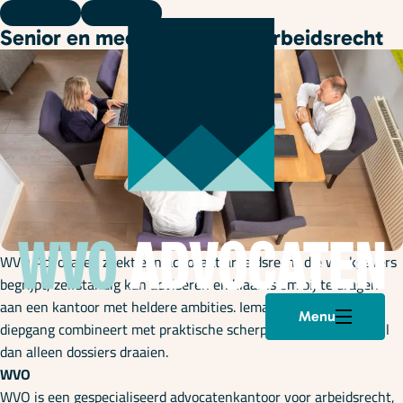
Vacature
16 juni 2026
Senior en medior advocaat arbeidsrecht
WVO Advocaten zoekt een advocaat arbeidsrecht die werkgevers
begrijpt, zelfstandig kan adviseren en klaar is om bij te dragen
aan een kantoor met heldere ambities. Iemand die juridische
Menu
diepgang combineert met praktische scherpte – en die meer wil
dan alleen dossiers draaien.
WVO
WVO is een gespecialiseerd advocatenkantoor voor arbeidsrecht,
Plan een afspraak