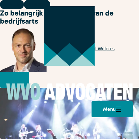
Kennis
18 juli 2024
Zo belangrijk is het oordeel van de
bedrijfsarts
Geschreven door
Pascal Willems
Menu
Plan een afspraak