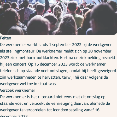
Onze specialisaties
Kennisbank
Feiten
Cursussen
De werknemer werkt sinds 1 september 2022 bij de werkgever
als stellingmonteur. De werknemer meldt zich op 28 november
2023 ziek met burn-outklachten. Kort na de ziekmelding bezoekt
Podcasts
hij een concert. Op 15 december 2023 wordt de werknemer
telefonisch op staande voet ontslagen, omdat hij heeft geweigerd
zijn werkzaamheden te hervatten, terwijl hij daar volgens de
Over ons
werkgever wel toe in staat was.
Verzoek werknemer
De werknemer is het uiteraard niet eens met dit ontslag op
staande voet en verzoekt de vernietiging daarvan, alsmede de
werkgever te veroordelen tot loondoorbetaling vanaf 16
december 2023.