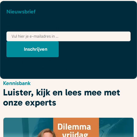
Nieuwsbrief
Juridische updates die je wél begrijpt
"
*
" geeft vereiste velden aan
E-
mailadres
*
Inschrijven
We gebruiken je gegevens om contact op te nemen, in
overeenstemming met ons
privacybeleid
.
Kennisbank
Luister, kijk en lees mee met
onze experts