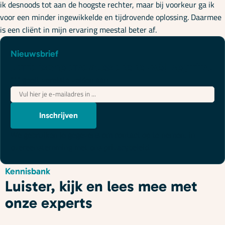
ik desnoods tot aan de hoogste rechter, maar bij voorkeur ga ik
voor een minder ingewikkelde en tijdrovende oplossing. Daarmee
is een cliënt in mijn ervaring meestal beter af.
Nieuwsbrief
Juridische updates die je wél begrijpt
"
*
" geeft vereiste velden aan
E-
mailadres
*
Inschrijven
We gebruiken je gegevens om contact op te nemen, in
overeenstemming met ons
privacybeleid
.
Kennisbank
Luister, kijk en lees mee met
onze experts