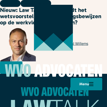
Podcast
06 december 2021
Nieuw: Law Talk 11: Wat houdt het
wetsvoorstel Corona toegangsbewijzen
op de werkvloer nu precies in?
Geschreven door
Pascal Willems
Menu
Plan een afspraak