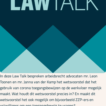
Onze specialisaties
Kennisbank
Cursussen
Podcasts
Over ons
In deze Law Talk bespreken arbeidsrecht advocaten mr. Leon
Toonen en mr. Janna van der Kamp het wetsvoorstel dat het
gebruik van corona toegangsbewijzen op de werkvloer mogelijk
maakt. Wat houdt dit wetsvoorstel precies in? En maakt dit
wetsvoorstel het ook mogelijk om bijvoorbeeld ZZP-ers en
vrijwilligers om een toegangsbewijs te vragen?